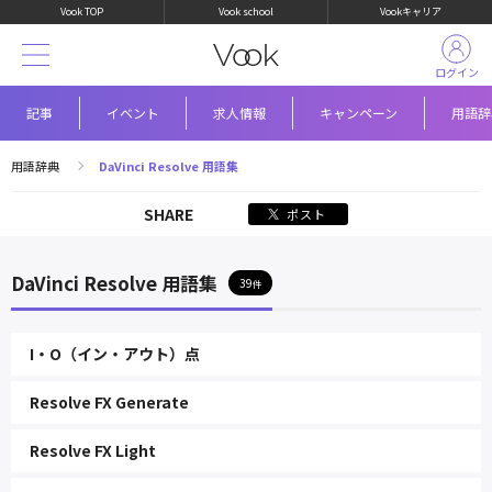
Vook TOP
Vook school
Vookキャリア
ログイン
記事
イベント
求人情報
キャンペーン
用語辞
用語辞典
DaVinci Resolve 用語集
SHARE
ポスト
DaVinci Resolve 用語集
39
I・O（イン・アウト）点
Resolve FX Generate
Resolve FX Light