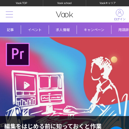
Vook TOP
Vook school
Vookキャリア
ログイン
記事
イベント
求人情報
キャンペーン
用語辞
編集をはじめる前に知っておくと作業