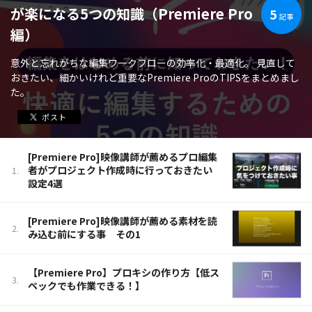
が楽になる5つの知識（Premiere Pro
5
記事
編）
意外と忘れがちな編集ワークフローの効率化・最適化。 見直して
おきたい、細かいけれど重要なPremiere ProのTIPSをまとめまし
た。
ポスト
[Premiere Pro]映像講師が薦めるプロ編集
者がプロジェクト作成時に行っておきたい
設定4選
[Premiere Pro]映像講師が薦める素材を読
み込む前にする事 その1
【Premiere Pro】プロキシの作り方【低ス
ペックでも作業できる！】