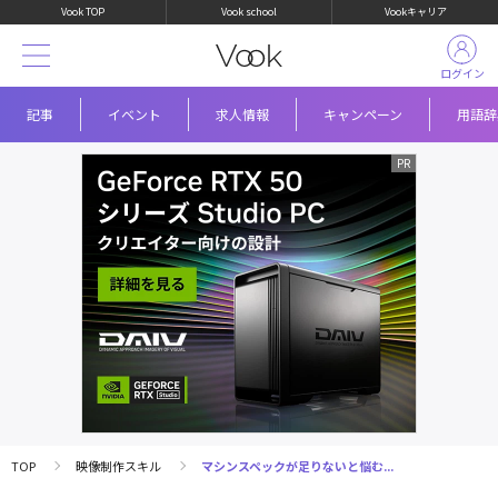
Vook TOP
Vook school
Vookキャリア
ログイン
記事
イベント
求人情報
キャンペーン
用語辞
TOP
映像制作スキル
マシンスペックが足りないと悩む...