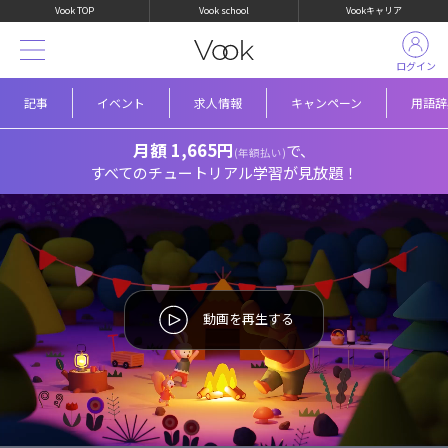
Vook TOP
Vook school
Vookキャリア
ログイン
記事
イベント
求人情報
キャンペーン
用語辞
月額 1,665円
で、
(年額払い)
すべてのチュートリアル学習が見放題！
動画を再生する