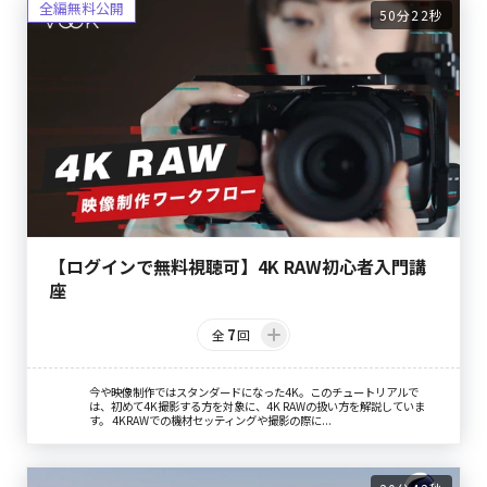
50分22秒
【ログインで無料視聴可】4K RAW初心者入門講
座
7
全
回
今や映像制作ではスタンダードになった4K。このチュートリアルで
は、初めて4K撮影する方を対象に、4K RAWの扱い方を解説していま
す。 4KRAWでの機材セッティングや撮影の際に...