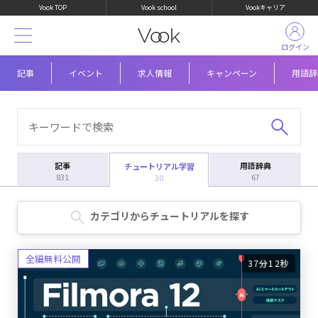
Vook TOP
Vook school
Vookキャリア
ログイン
記事
イベント
求人情報
キャンペーン
用語辞
記事
用語辞典
チュートリアル学習
831
67
30
カテゴリからチュートリアルを探す
37分12秒