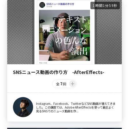
1時間1分59秒
SNSニュース動画の作り方 -AfterEffects-
7
全
回
Instagram、Facebook、TwitterなどSNS動画が増えてきま
した。この講座では、Adobe AfterEffectsを使って最近よく
見るSNSでのニュース動画を作...