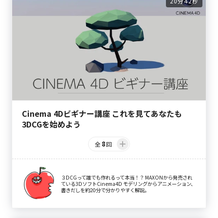
20分42秒
Cinema 4Dビギナー講座 これを見てあなたも
3DCGを始めよう
8
全
回
３DCGって誰でも作れるって本当！？ MAXONから発売され
ている3DソフトCinema4D モデリングからアニメーション、
書きだしを約20分で分かりやすく解説。