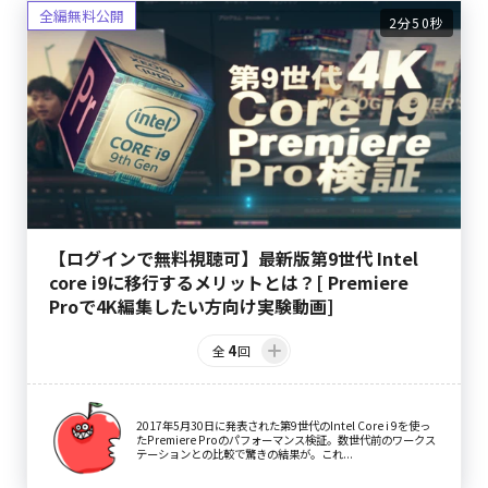
2分50秒
【ログインで無料視聴可】最新版第9世代 Intel
core i9に移行するメリットとは？[ Premiere
Proで4K編集したい方向け実験動画]
4
全
回
2017年5月30日に発表された第9世代のIntel Core i 9を使っ
たPremiere Proのパフォーマンス検証。数世代前のワークス
テーションとの比較で驚きの結果が。これ...