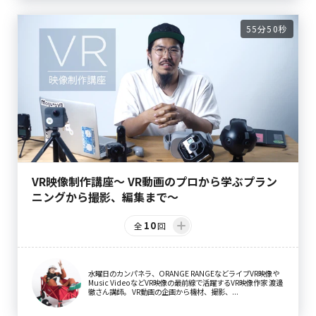
55分50秒
VR映像制作講座〜 VR動画のプロから学ぶプラン
ニングから撮影、編集まで〜
10
全
回
水曜日のカンパネラ、ORANGE RANGEなどライブVR映像や
Music VideoなどVR映像の最前線で活躍するVR映像作家 渡邊
徹さん講師。 VR動画の企画から機材、撮影、...