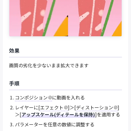
効果
画質の劣化を少ないまま拡大できます
手順
コンポジション
に動画を入れる
レイヤーに[
エフェクト
]＞[
ディストーション
]
＞[
アップスケール(ディテールを保持)
]を適用する
パラメーターを任意の数値に調整する