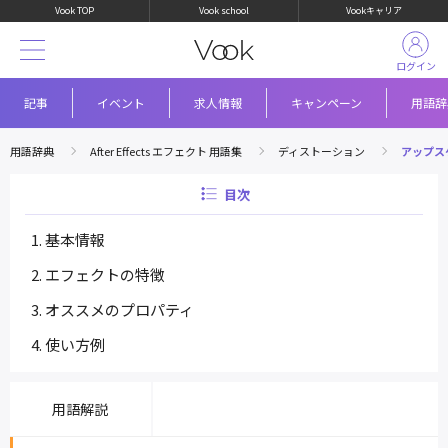
Vook TOP
Vook school
Vookキャリア
ログイン
記事
イベント
求人情報
キャンペーン
用語辞
用語辞典
After Effects エフェクト 用語集
ディストーション
アップス
目次
基本情報
エフェクトの特徴
オススメのプロパティ
使い方例
用語解説