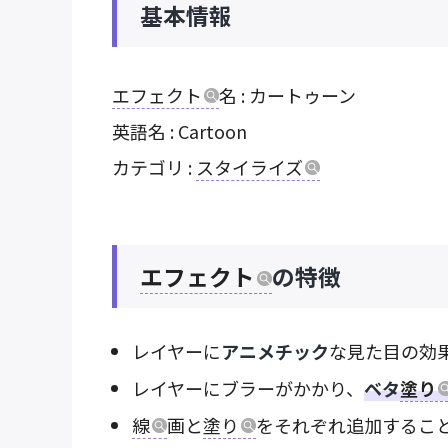
基本情報
エフェクト
名 : カートゥーン
英語名 : Cartoon
カテゴリ :
スタイライズ
エフェクト
の特徴
レイヤーに
アニメチック
な見た目の効
レイヤーにブラーがかかり、
ベタ
塗り
線
画と
塗り
をそれぞれ追加するこ