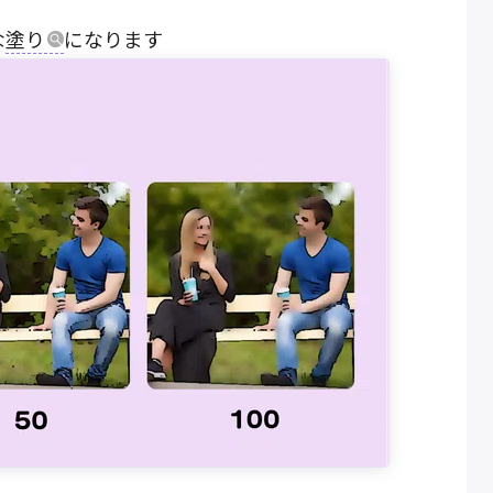
な
塗り
になります