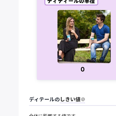
ディテールの
しきい値
全体に影響する値です