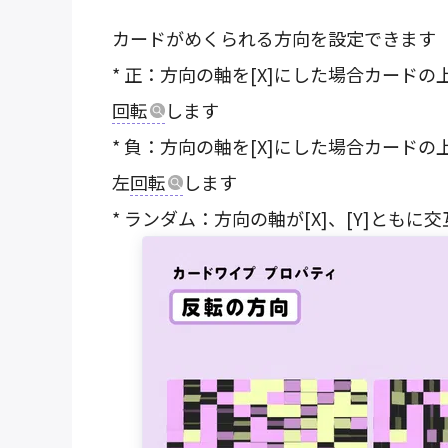
カードがめくられる方向を設定できます
* 正：方向の軸を[X]にした場合カードの
回転
します
* 負：方向の軸を[X]にした場合カードの
左
回転
します
* ランダム：方向の軸が[X]、[Y]とも