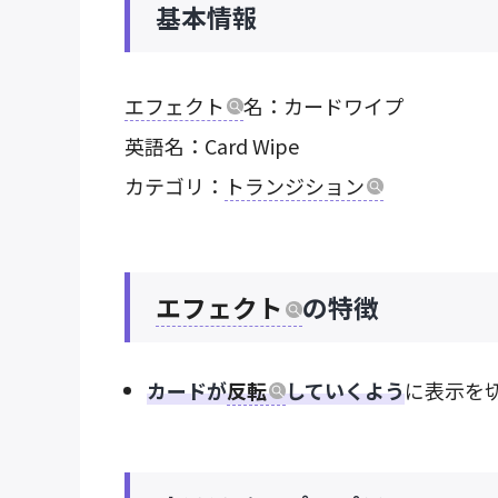
基本情報
エフェクト
名：カードワイプ
英語名：Card Wipe
カテゴリ：
トランジション
エフェクト
の特徴
カードが
反転
していくよう
に表示を