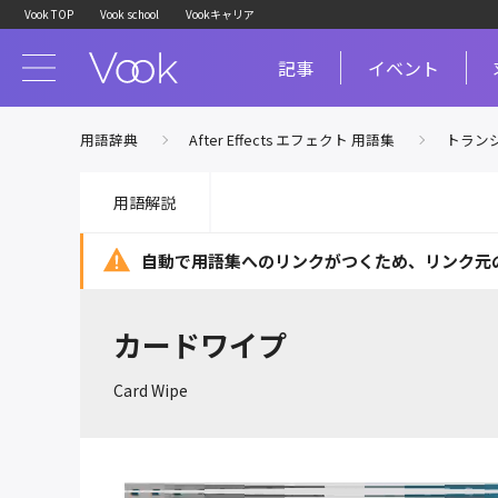
Vook TOP
Vook school
Vookキャリア
記事
イベント
用語辞典
After Effects エフェクト 用語集
トラン
用語解説
自動で用語集へのリンクがつくため、
リンク元
カードワイプ
Card Wipe