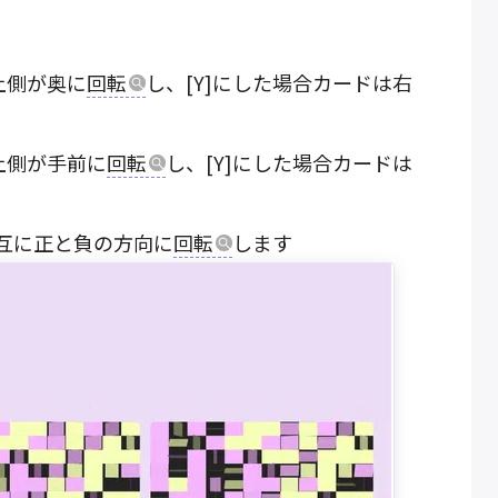
上側が奥に
回転
し、[Y]にした場合カードは右
上側が手前に
回転
し、[Y]にした場合カードは
に交互に正と負の方向に
回転
します