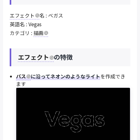
エフェクト
名 : ベガス
英語名 : Vegas
カテゴリ :
描画
エフェクト
の特徴
パス
に沿ってネオンのようなライト
を作成でき
ます