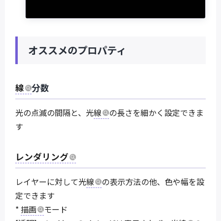
オススメのプロパティ
線
分数
光の点滅の間隔と、光
線
の長さを細かく設定できま
す
レンダリング
レイヤーに対して光
線
の表示方法の他、色や幅を設
定できます
*
描画
モード