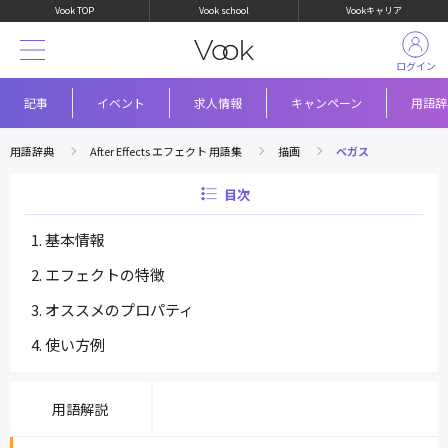
Vook TOP
Vook school
Vookキャリア
ログイン
記事
イベント
求人情報
キャンペーン
用語辞
用語辞典
After Effects エフェクト 用語集
描画
ベガス
目次
基本情報
エフェクトの特徴
オススメのプロパティ
使い方例
用語解説