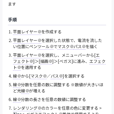
ます
手順
平面レイヤー
を作成する
平面レイヤー
を選択した状態で、電流を流した
い位置にペン
ツール
で
マスク
パス
を描く
平面レイヤー
を選択し、メニューバーから[
エ
フェクト
]＞[
描画
]＞[ベガス]に進み、
エフェク
ト
を適用する
線
から[
マスク
／
パス
]を選択する
線
分数を任意の数に調整する ※数値が大きいほ
ど光
線
が増える
線
分数の長さを任意の数値に調整する
レンダリング
のカラーを任意の色に変更する >