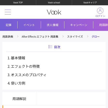
Vook TOP
Vook school
Vookキャリア
ログイン
記事
イベント
求人情報
キャンペーン
用語辞
用語辞典
After Effects エフェクト 用語集
スタイライズ
グロー
目次
基本情報
エフェクトの特徴
オススメのプロパティ
使い方例
用語解説