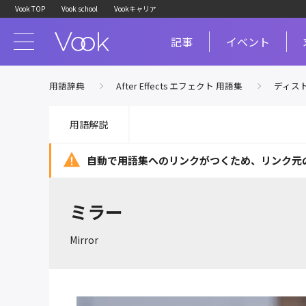
Vook TOP
Vook school
Vookキャリア
記事
イベント
用語辞典
After Effects エフェクト 用語集
ディス
用語解説
自動で用語集へのリンクがつくため、
リンク元
ミラー
Mirror