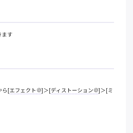
きます
ら[
エフェクト
]＞[
ディストーション
]＞[ミ