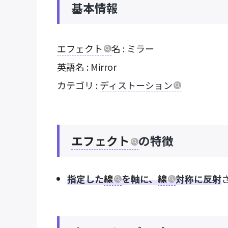
基本情報
エフェクト
名 : ミラー
英語名 : Mirror
カテゴリ :
ディストーション
エフェクト
の特徴
指定した
線
を軸に、
線
対称に反射