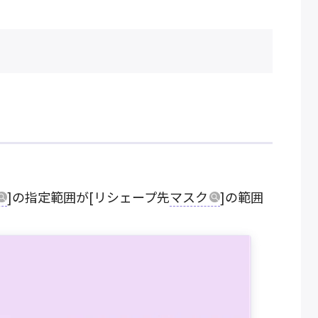
]の指定範囲が[リシェープ先
マスク
]の範囲