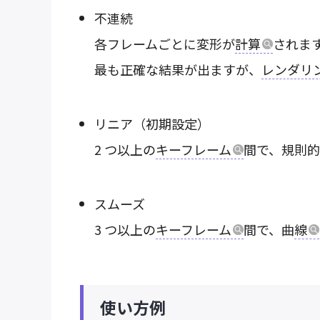
不連続
各フレームごとに変形が
計算
されま
最も正確な結果が出ますが、
レンダリ
リニア（初期設定）
2 つ以上の
キーフレーム
間で、規則
スムーズ
3 つ以上の
キーフレーム
間で、曲
線
使い方例