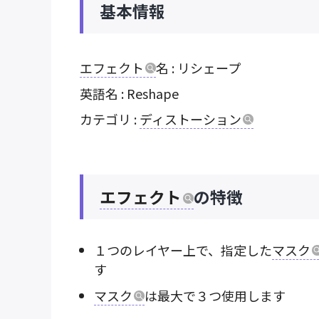
基本情報
エフェクト
名 : リシェープ
英語名 : Reshape
カテゴリ :
ディストーション
エフェクト
の特徴
１つのレイヤー上で、指定した
マスク
す
マスク
は最大で３つ使用します