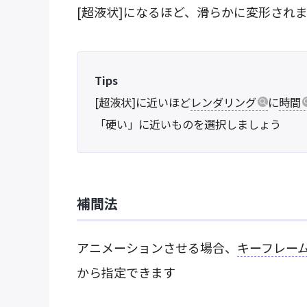
[超液状]になるほど、滑らかに変形され
Tips
[超液状]に近いほど
レンダリング
に
時間
「硬い」に近いものを選択しましょう
補間法
アニメーションさせる場合、
キーフレー
から指定できます