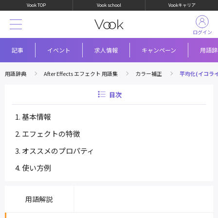
Vook TOP
Vook school
Vookキャリア
ログイン
記事
イベント
求人情報
キャンペーン
用語辞
用語辞典
After Effects エフェクト 用語集
カラー補正
平均化(イコライ
目次
基本情報
エフェクトの特徴
オススメのプロパティ
使い方例
用語解説