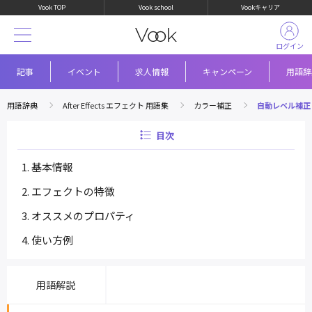
Vook TOP
Vook school
Vookキャリア
ログイン
記事
イベント
求人情報
キャンペーン
用語辞
用語辞典
After Effects エフェクト 用語集
カラー補正
自動レベル補正
目次
基本情報
エフェクトの特徴
オススメのプロパティ
使い方例
用語解説