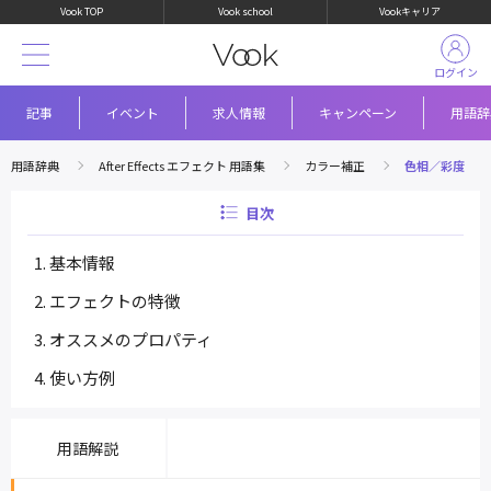
Vook TOP
Vook school
Vookキャリア
ログイン
記事
イベント
求人情報
キャンペーン
用語辞
用語辞典
After Effects エフェクト 用語集
カラー補正
色相／彩度
目次
基本情報
エフェクトの特徴
オススメのプロパティ
使い方例
用語解説