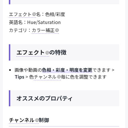
エフェクト
名：色相/彩度
英語名：Hue/Saturation
カテゴリ：
カラー補正
エフェクト
の特徴
画像や動画の
色相・彩度・明度を変更
できます >
Tips
> 色
チャンネル
毎に色を調整できます
オススメのプロパティ
チャンネル
制御