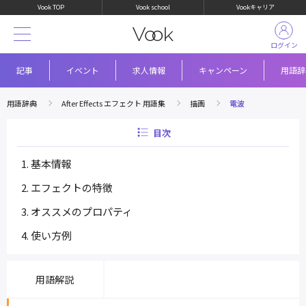
Vook TOP
Vook school
Vookキャリア
ログイン
記事
イベント
求人情報
キャンペーン
用語辞
用語辞典
After Effects エフェクト 用語集
描画
電波
目次
基本情報
エフェクトの特徴
オススメのプロパティ
使い方例
用語解説