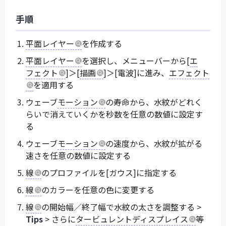
手順
平面レイヤー
を作成する
平面レイヤー
を選択し、メニューバーから[
エ
フェクト
]＞[
描画
]＞[電波]に進み、
エフェクト
を適用する
ウェーブ
モーション
の寿命から、水紋がどれく
らいで消えていくかを秒数を任意の数値に設定す
る
ウェーブ
モーション
の速度から、水紋が拡がる
速さを任意の数値に設定する
線
のプロファイルを[ガウス]に指定する
線
のカラーを任意の色に変更する
線
の開始幅／終了幅で水紋の太さを調整する >
Tips
> さらに
タービュレントディスプレイス
等