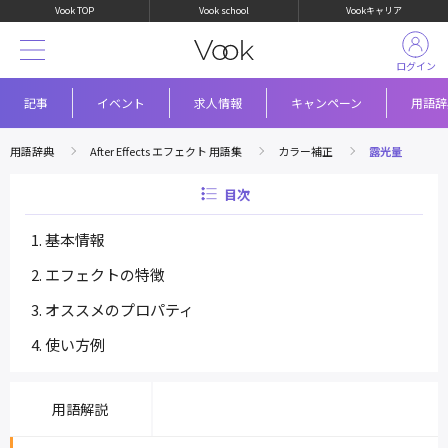
Vook TOP
Vook school
Vookキャリア
ログイン
記事
イベント
求人情報
キャンペーン
用語辞
用語辞典
After Effects エフェクト 用語集
カラー補正
露光量
目次
基本情報
エフェクトの特徴
オススメのプロパティ
使い方例
用語解説