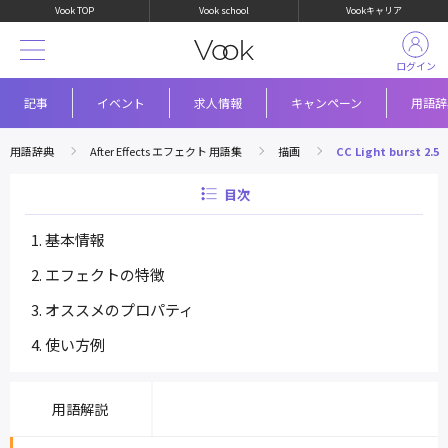
Vook TOP
Vook school
Vookキャリア
ログイン
記事
イベント
求人情報
キャンペーン
用語辞
用語辞典
After Effects エフェクト 用語集
描画
CC Light burst 2.5
目次
基本情報
エフェクトの特徴
オススメのプロパティ
使い方例
用語解説