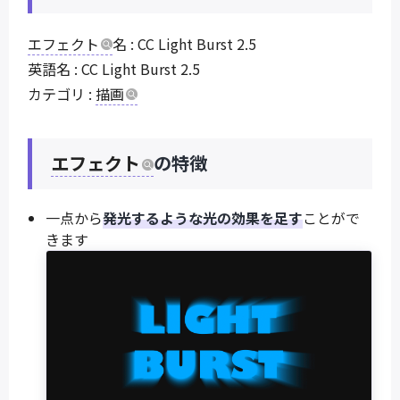
エフェクト
名 : CC Light Burst 2.5
英語名 : CC Light Burst 2.5
カテゴリ :
描画
エフェクト
の特徴
一点から
発光するような光の効果を足す
ことがで
きます