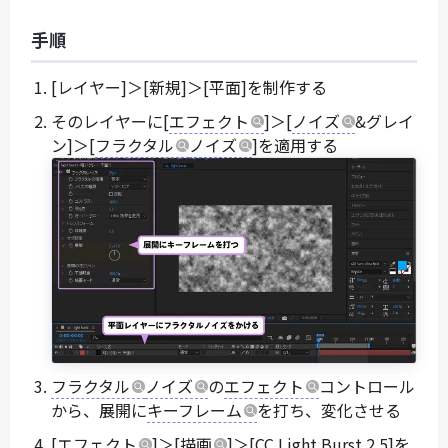
手順
[レイヤー]＞[新規]＞[平面]を制作する
そのレイヤーに[
エフェクト
]＞[
ノイズ
&グレイ
ン]＞[
フラクタル
ノイズ
]を適用する
フラクタル
ノイズ
の
エフェクト
コントロール
から、展開に
キーフレーム
を打ち、変化させる
[
エフェクト
]＞[
描画
]＞[CC Light Burst 2.5]を