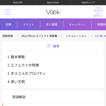
Vook TOP
Vook school
Vookキャリア
ログイン
記事
イベント
求人情報
キャンペーン
用語辞
用語辞典
After Effects エフェクト 用語集
シミュレーション
CC Mr. 
目次
基本情報
エフェクトの特徴
オススメのプロパティ
使い方例
用語解説