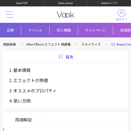
Vook TOP
Vook school
Vookキャリア
ログイン
記事
イベント
求人情報
キャンペーン
用語辞
用語辞典
After Effects エフェクト 用語集
スタイライズ
CC RepeTil
目次
基本情報
エフェクトの特徴
オススメのプロパティ
使い方例
用語解説