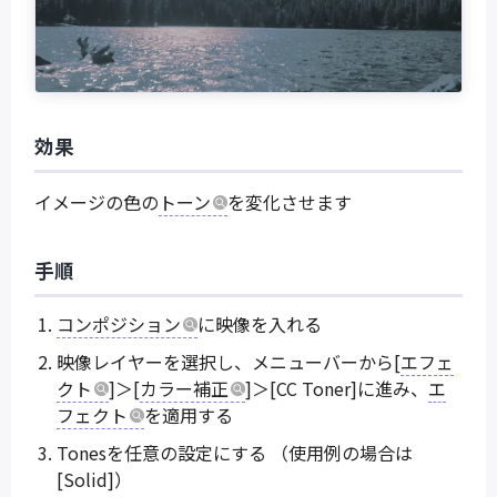
効果
イメージの色の
トーン
を変化させます
手順
コンポジション
に映像を入れる
映像レイヤーを選択し、メニューバーから[
エフェ
クト
]＞[
カラー補正
]＞[CC Toner]に進み、
エ
フェクト
を適用する
Tonesを任意の設定にする （使用例の場合は
[Solid]）