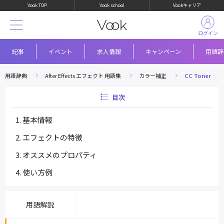
Vook TOP
Vook school
Vookキャリア
ログイン
記事
イベント
求人情報
キャンペーン
用語辞
用語辞典
After Effects エフェクト 用語集
カラー補正
CC Toner
目次
基本情報
エフェクトの特徴
オススメのプロパティ
使い方例
用語解説