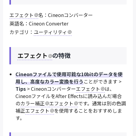
エフェクト
名：Cineonコンバーター
英語名：Cineon Converter
カテゴリ：
ユーティリティ
エフェクト
の特徴
Cineonファイルで使用可能な10bitのデータを使
用し、高度なカラー変換を行う
ことができます >
Tips
> Cineonコンバーター
エフェクト
は、
CineonファイルをAfter Effectsに読み込んだ場合
の
カラー補正
エフェクト
です。通常は別の色調
補正
エフェクト
を使用することをおすすめしま
す。