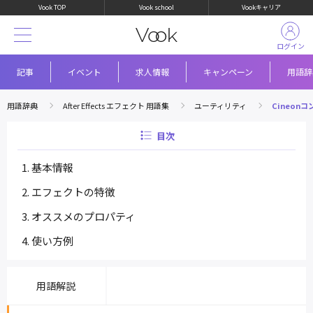
Vook TOP
Vook school
Vookキャリア
ログイン
記事
イベント
求人情報
キャンペーン
用語辞
用語辞典
After Effects エフェクト 用語集
ユーティリティ
Cineon
目次
基本情報
エフェクトの特徴
オススメのプロパティ
使い方例
用語解説