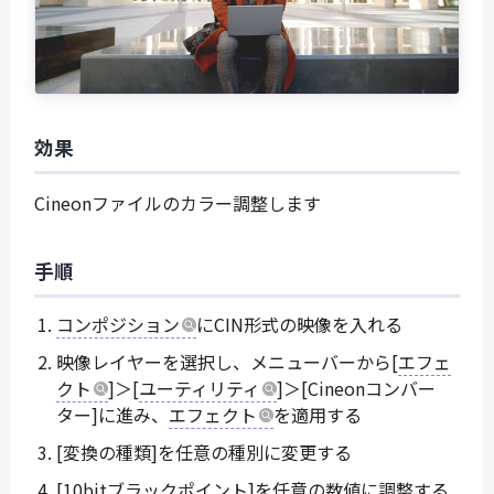
効果
Cineonファイルのカラー調整します
手順
コンポジション
にCIN形式の映像を入れる
映像レイヤーを選択し、メニューバーから[
エフェ
クト
]＞[
ユーティリティ
]＞[Cineonコンバー
ター]に進み、
エフェクト
を適用する
[変換の種類]を任意の種別に変更する
[10bitブラックポイント]を任意の数値に調整する