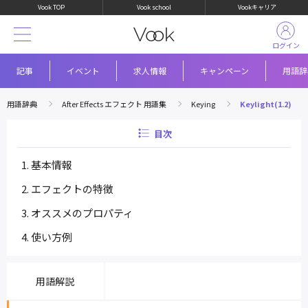
Vook TOP
Vook school
Vookキャリア
ログイン
記事
イベント
求人情報
キャンペーン
用語辞
用語辞典
After Effects エフェクト 用語集
Keying
Keylight(1.2)
目次
基本情報
エフェクトの特徴
オススメのプロパティ
使い方例
用語解説