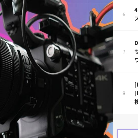
D
[
[