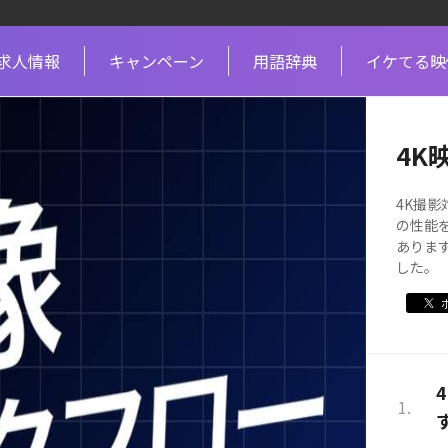
求人情報
キャンペーン
用語辞典
イケてる映
4K
4K撮
の性能
ありま
した。