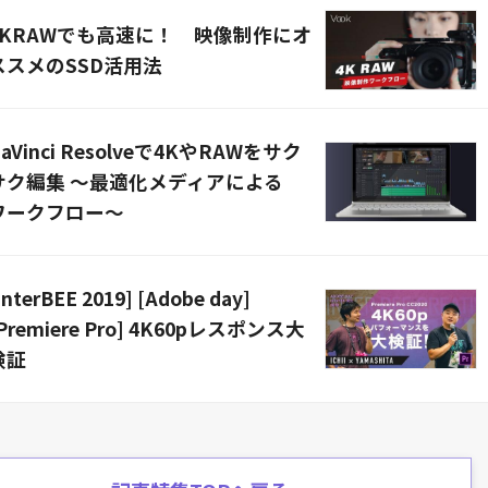
4KRAWでも高速に！ 映像制作にオ
ススメのSSD活用法
aVinci Resolveで4KやRAWをサク
サク編集 〜最適化メディアによる
ワークフロー〜
InterBEE 2019] [Adobe day]
Premiere Pro] 4K60pレスポンス大
検証