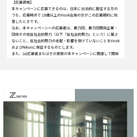
【応募資格】
本キャンペーンに応募できるのは、日本に合法的に居住する方の
うち、応募時点で 18歳以上のVook会員の方がこの応募規約に同
意したときです。
なお、本キャンペーンへの応募者は、暴力団、暴力団関係企業・
団体その他反社会的勢力（以下「反社会的勢力」という）に属さ
ないこと、反社会的勢力の支配・影響を受けていないことをVook
およびNikonに保証するものとします。
また、(a)応募者またはその家族が本キャンペーンに関連して関係
者を対象に請求を行わず、かつ(b)応募規約に反する応募者の行為
によって生じた一切の損失と責任について、VookおよびNikonを
補償し、VookおよびNikonに対し損害を与えないことに同意して
いただきます。
【未成年者の場合】
応募者が日本で未成年者にあたる場合、その保護者または法定代
理人には、(a)本応募規約に同意した応募者が応募規約を遵守する
こと、ならびに(b)応募者には応募規約に同意し、応募規約に含ま
れている同意事項を承諾する能力があることを保証していただき
ます。また、応募者の保護者または法定代理人には、(a)応募者ま
たはその家族が本キャンペーンに関連して関係者を対象に請求を
行わず、かつ(b)応募規約に反する応募者の行為によって生じた一