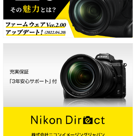
【個人情報の取扱いの委託について】
個人情報の取り扱いを外部に委託する場合は、当社が規定する
個人情報管理基準を満たす企業を選定して委託を行い、適切な取
り扱いが行われるよう監督します。
【取得した個人情報の開示等および問い合わせ窓口について】
応募者からの求めにより、Vookが本キャンペーンにより取得し
た個人情報の利用目的の通知・開示・内容の訂正・追加または削
除・利用停止・消去（以下「開示等」）に応じます。 開示等に
応じる窓口は以下の通りです。
個人情報取扱に関する問合せ窓口
株式会社Vook
support@vook.co.jp
営業時間：月～金 午前10:00～午後5:00 （土日・祝祭日、年末
年始を除く）
【注意】
やむを得ない事情により、貸し出し機材の内容が予告なく変更と
なる場合がございますので予めご了承ください。
ご応募はご本人限り1回までとさせていただきます。また同一の住