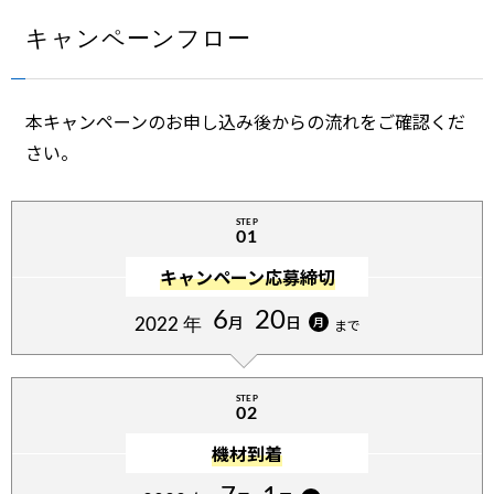
RAW動画出力用外部モニターはセットに含まれておりません。
キャンペーンフロー
カメラボディーに加え、下記がセット内容になります
本キャンペーンのお申し込み後からの流れをご確認くだ
さい。
STEP
01
キャンペーン応募締切
6
20
月
日
月
2022 年
まで
NIKKOR Z 24-70mm f/2.8 S
詳細はこちら
STEP
02
機材到着