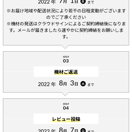
7
1
月
日
金
2022 年
まで
※お届け地域や配送状況により若⼲の⽇程変動がございます
のでご了承ください
※機材の発送はクラウドサインによるご契約締結後になりま
す。メールが届きましたら速やかに契約締結をお願いしま
す。
NIKKOR Z 50mm f/1.8 S
詳細はこちら
STEP
03
CFexpressカード 128GB
CFexpressカードリーダー
機材ご返送
予備バッテリーEN-EL15 b（2個）
8
3
月
日
水
2022 年
まで
こんな方にオススメのセットです
STEP
本格的な映像と写真を手軽に始めたい方
04
RAW動画出力できるフルサイズミレーレスカメラを探している方
レビュー投稿
(※モニター貸出しはありません)
フルサイズを始めたい、検討している
8
7
月
日
日
2022 年
まで