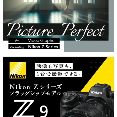
切の損失と責任について、VookおよびNikonを補償し、Vookおよ
びNikonに対し損害を与えないことに同意していただきます。
【応募に関する重要な情報】
応募情報の送信をもって、Vookの
プライバシーポリシー
及び応募
規約、
レンタル利用規約
にご同意いただいたものとみなされま
す。
応募情報としてご提供いただいた個人情報（氏名、住所、電話番
号及びメールアドレス等、以下「個人情報」という）は、Vookに
おいて、本キャンペーンの実施および運営や各種イベント/各種
キャンペーンのご案内等Vookのマーケティング活動の目的で利用
させていただきます。
アンケートフォームでは、ログイン情報管理のためCookieを使用
しています。
【個人情報の共同利用について】
ご提供いただいた個人情報は、Vookの責任で本キャンペーンの利
用目的の範囲において、Nikonが共同利用することがあります。た
だし、本キャンペーンに関連してNikonが提供するサービスを利用
する場合は、当該サービスに定める規約および個人情報保護に関
する規程に定めるとおりとします。