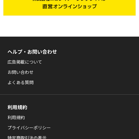
所の方が複数当選された場合でも、1つの応募のみを当選とさせて
いただきます。
一度ご応募された場合の取り消しはできません。
ご応募における機器の誤作動、通信の切断等による損害、トラブ
ルに関して、VookおよびNikonはいかなる責任も負わないものと
します。また、ご登録、ご応募に必要な接続料、通信料は応募者
のご負担となります。
ヘルプ・お問い合わせ
ご入力内容に不備、誤り、虚偽があった場合ならびに不正行為が
発覚した場合は、Vookの判断により予告なく当選を無効とさせて
広告掲載について
いただきます。
お問い合わせ
貸し出し機材の発送にあたり、発送方法、発送日程、時間帯指定
等のご要望にはお応えいたしかねます。また、日本国外、私書箱
よくある質問
宛への配送は承っておりません。
ご当選者は、ご当選によって得られた権利を第三者に譲渡・転売
することはできません。また、貸し出し機材の転売、譲渡・質入
その他一切の処分行為を禁止いたします。
利用規約
配送途中に生じた貸し出し機材の破損、紛失に関してご当選者に
利用規約
不利益が生じても、VookおよびNikonはいかなる責任も負わない
ものとします。
プライバシーポリシー
応募状況、抽選基準、結果に関するお問い合わせにはお答えいた
しかねますので予めご了承ください。
特定商取引法の表示