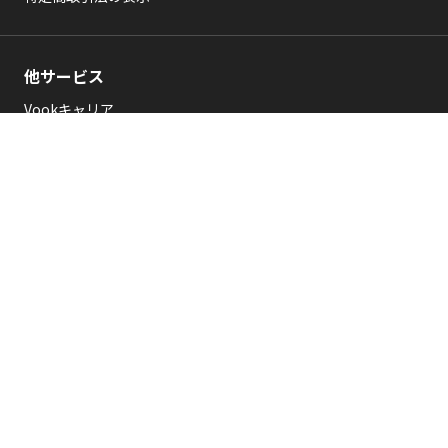
【免責事項】
当サイトの利用または本キャンペーンに関連して発生した利用者
他サービス
または第三者の損害について、VookおよびNikonは故意または重
過失の無い限り一切の責任を負わないものとします。
Vookキャリア
本キャンペーンに関するお問い合わせは
こちら
Vook school
Vook biz（法人のお客様）
運営会社
会社概要
© 2026 Vook .