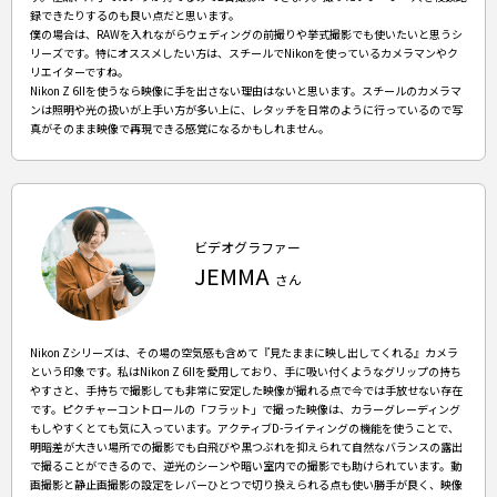
録できたりするのも良い点だと思います。
僕の場合は、RAWを入れながらウェディングの前撮りや挙式撮影でも使いたいと思うシ
リーズです。特にオススメしたい方は、スチールでNikonを使っているカメラマンやク
リエイターですね。
Nikon Z 6IIを使うなら映像に手を出さない理由はないと思います。スチールのカメラマ
ンは照明や光の扱いが上手い方が多い上に、レタッチを日常のように行っているので写
真がそのまま映像で再現できる感覚になるかもしれません。
ビデオグラファー
JEMMA
さん
Nikon Zシリーズは、その場の空気感も含めて『見たままに映し出してくれる』カメラ
という印象です。私はNikon Z 6IIを愛用しており、手に吸い付くようなグリップの持ち
やすさと、手持ちで撮影しても非常に安定した映像が撮れる点で今では手放せない存在
です。ピクチャーコントロールの「フラット」で撮った映像は、カラーグレーディング
もしやすくとても気に入っています。アクティブD-ライティングの機能を使うことで、
明暗差が大きい場所での撮影でも白飛びや黒つぶれを抑えられて自然なバランスの露出
で撮ることができるので、逆光のシーンや暗い室内での撮影でも助けられています。動
画撮影と静止画撮影の設定をレバーひとつで切り換えられる点も使い勝手が良く、映像