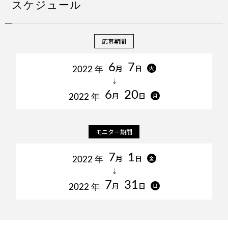
スケジュール
映像メインや動体撮影をする方はNikon Z 6IIがオススメ！
高感
度性能や連写性能、低輝度（暗所）AFにも優れたオールラウン
ドモデルです。
応募期間
Nikon Z 6II詳細はこちら
6
7
月
日
火
2022 年
6
20
月
日
月
2022 年
有効画素数
CFexpress（TypeB）
常用ISO
2450
/ XQD＋
100-51200
万画素
SDカード Wスロット
モニター期間
4K UHD/60p（APS-Cサイズ）
高い堅牢性と
4K UHD/30p RAW動画 ※
防塵・防滴
FHD / 120p
7
1
月
日
金
2022 年
EN-EL15C使用時
6K
5軸5段階
動画撮影可能時間
タイムプラスムービー
手振れ補正
約100分
7
31
月
日
日
2022 年
USB 充電 / 給電
MF時
最長記録時間
フォーカス回転方向
29分59秒
変更
瞳AF / 動物AF