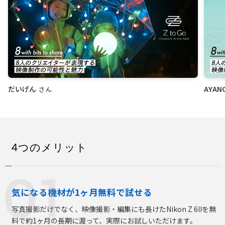
だいげん
AYAN
さん
I
t
e
m
1
o
f
4つのメリット
8
気になる機材が1ヶ月無料で試せる
写真撮影だけでなく、映像撮影・編集にも長けたNikon Z 6IIを
無
料で約1ヶ月の長期に渡って、実際にお試しいただけます。