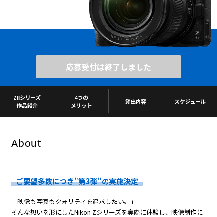
応募受付は終了しました
ZⅡシリーズ
4つの
貸出内容
スケジュール
作品紹介
メリット
About
ご要望多数につき”第3弾”の実施決定
「映像も写真もクォリティを追求したい。」
そんな想いを形にしたNikon Zシリーズを実際に体験し、映像制作に