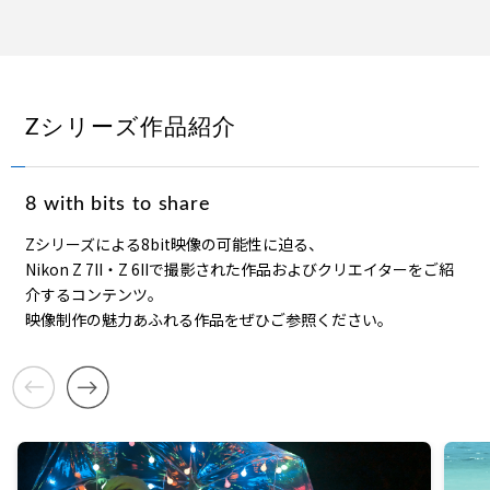
I
t
e
m
1
o
f
1
Zシリーズ作品紹介
3
8 with bits to share
Zシリーズによる8bit映像の可能性に迫る、
Nikon Z 7II・Z 6IIで撮影された作品およびクリエイターをご紹
介するコンテンツ。
映像制作の魅力あふれる作品をぜひご参照ください。