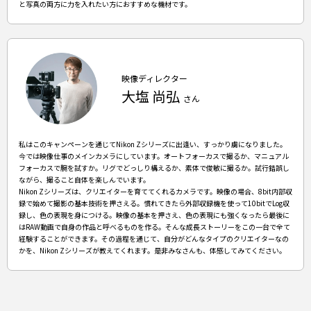
と写真の両方に力を入れたい方におすすめな機材です。
映像ディレクター
⼤塩 尚弘
さん
私はこのキャンペーンを通じてNikon Zシリーズに出逢い、すっかり虜になりました。
今では映像仕事のメインカメラにしています。オートフォーカスで撮るか、マニュアル
フォーカスで腕を試すか。リグでどっしり構えるか、素体で俊敏に撮るか。試行錯誤し
ながら、撮ること自体を楽しんでいます。
Nikon Zシリーズは、クリエイターを育ててくれるカメラです。映像の場合、8bit内部収
録で始めて撮影の基本技術を押さえる。慣れてきたら外部収録機を使って10bitでLog収
録し、色の表現を身につける。映像の基本を押さえ、色の表現にも強くなったら最後に
はRAW動画で自身の作品と呼べるものを作る。そんな成長ストーリーをこの一台で全て
経験することができます。その過程を通じて、自分がどんなタイプのクリエイターなの
かを、Nikon Zシリーズが教えてくれます。是非みなさんも、体感してみてください。