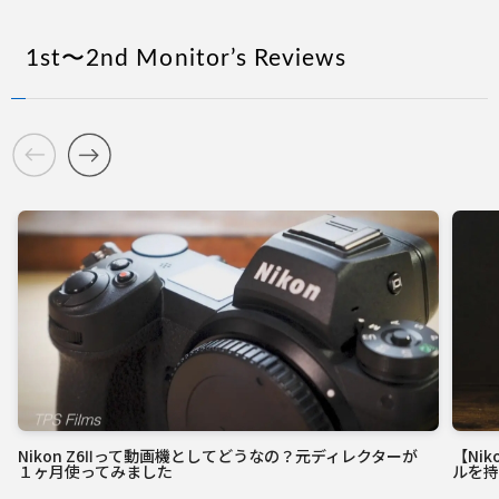
1st〜2nd Monitorʼs Reviews
Nikon Z6Ⅱって動画機としてどうなの？元ディレクターが
【Ni
１ヶ月使ってみました
ルを持