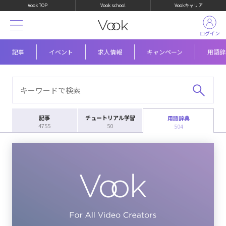
Vook TOP
Vook school
Vookキャリア
ログイン
記事
イベント
求人情報
キャンペーン
用語辞
記事
チュートリアル学習
用語辞典
4755
50
504