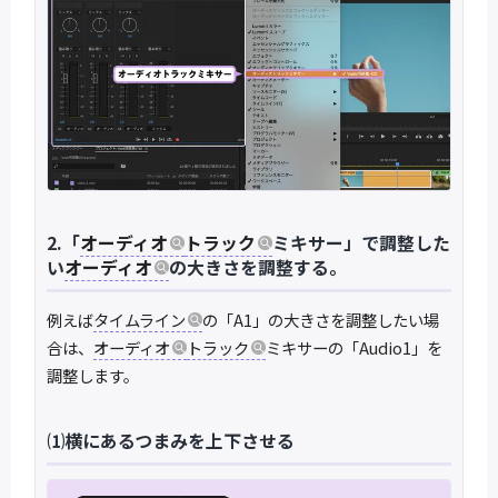
2.「
オーディオ
トラック
ミキサー」で調整した
い
オーディオ
の大きさを調整する。
例えば
タイムライン
の「A1」の大きさを調整したい場
合は、
オーディオ
トラック
ミキサーの「Audio1」を
調整します。
⑴横にあるつまみを上下させる