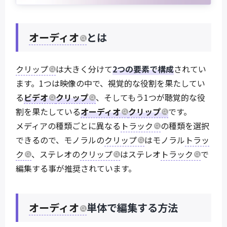
オーディオ
とは
クリップ
は大きく分けて
2つの要素で構成
されてい
ます。1つは映像の中で、視覚的な役割を果たしてい
る
ビデオ
クリップ
、そしてもう1つが聴覚的な役
割を果たしている
オーディオ
クリップ
です。
メディアの種類ごとに異なる
トラック
の種類を選択
できるので、モノラルの
クリップ
はモノラル
トラッ
ク
、ステレオの
クリップ
はステレオ
トラック
で
編集する事が推奨されています。
オーディオ
単体で編集する方法