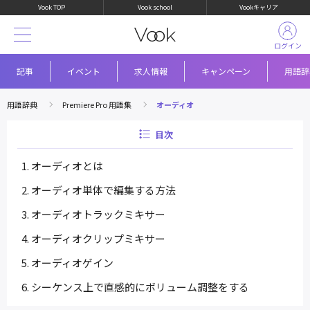
Vook TOP
Vook school
Vookキャリア
ログイン
記事
イベント
求人情報
キャンペーン
用語辞
用語辞典
Premiere Pro 用語集
オーディオ
目次
オーディオとは
オーディオ単体で編集する方法
オーディオトラックミキサー
オーディオクリップミキサー
オーディオゲイン
シーケンス上で直感的にボリューム調整をする