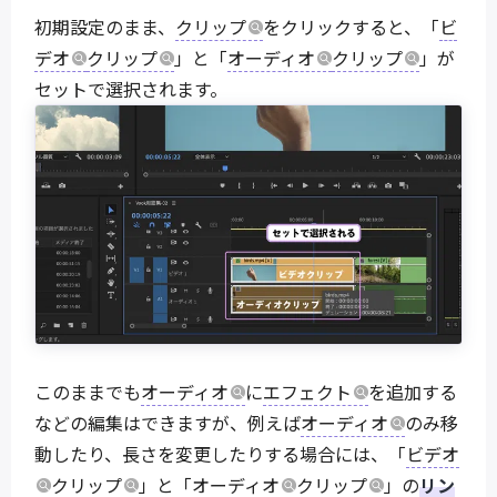
初期設定のまま、
クリップ
をクリックすると、「
ビ
デオ
クリップ
」と「
オーディオ
クリップ
」が
セットで選択されます。
このままでも
オーディオ
に
エフェクト
を追加する
などの編集はできますが、例えば
オーディオ
のみ移
動したり、長さを変更したりする場合には、「
ビデオ
クリップ
」と「
オーディオ
クリップ
」の
リン