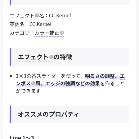
エフェクト
名：CC Kernel
英語名：CC Kernel
カテゴリ：
カラー補正
エフェクト
の特徴
3×3の各スライダーを使って、
明るさの調整、
エ
ンボス
風、エッジの強調などの効果
を作ること
ができます
オススメのプロパティ
Line 1～3