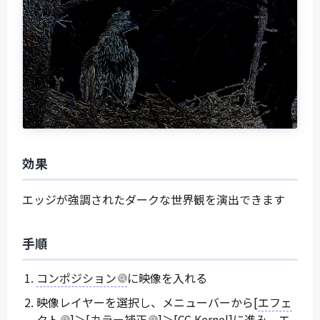
効果
エッジが強調されたダークな世界観を演出できます
手順
コンポジション
に映像を入れる
映像レイヤーを選択し、メニューバーから[
エフェ
クト
]＞[
カラー補正
]＞[CC Kernel]に進み、
エ