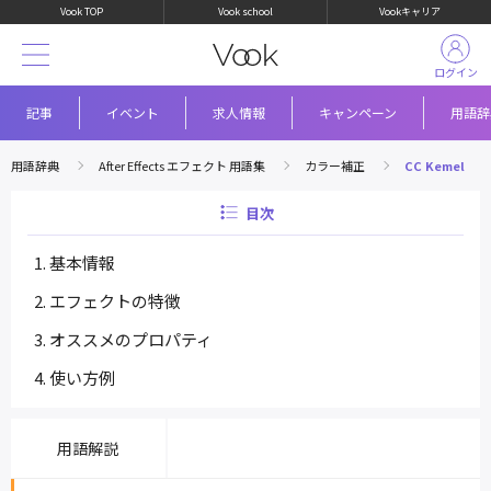
Vook TOP
Vook school
Vookキャリア
ログイン
記事
イベント
求人情報
キャンペーン
用語辞
用語辞典
After Effects エフェクト 用語集
カラー補正
CC Kemel
目次
基本情報
エフェクトの特徴
オススメのプロパティ
使い方例
用語解説