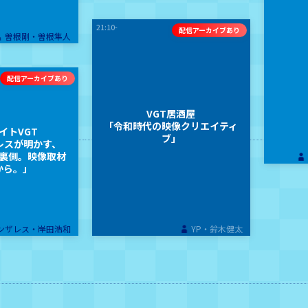
21:10-
曽根剛・曽根隼人
VGT居酒屋
「令和時代の映像クリエイティ
イトVGT
ブ」
レスが明かす、
裏側。映像取材
から。」
ンザレス・岸田浩和
YP・鈴木健太