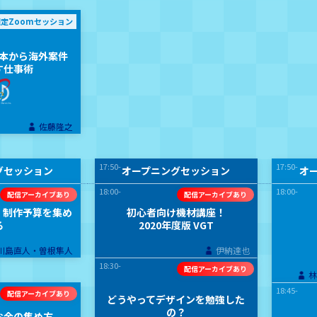
限定Zoomセッション
本から海外案件
す仕事術
佐藤隆之
17:50-
17:50-
グセッション
オープニングセッション
オ
18:00-
18:00-
、制作予算を集め
初心者向け機材講座！
る
2020年度版 VGT
川島直人・曽根隼人
伊納達也
18:30-
18:45-
どうやってデザインを勉強した
の？
お金の集め方