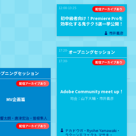
12:00-13:25
初中級者向け！Premiere Proを
効率化する鬼テク 5選一挙公開！
市井義彦
17:20-
オープニングセッション
17:30-
ープニングセッション
Adobe Community meet up！
司会：山下大輔・市井義彦
MV企画篇
林響太朗・唐津宏治・曽根隼人
ナカドウガ・
Ryohei Yamawaki・
ラクーンエフェクト マサキ・