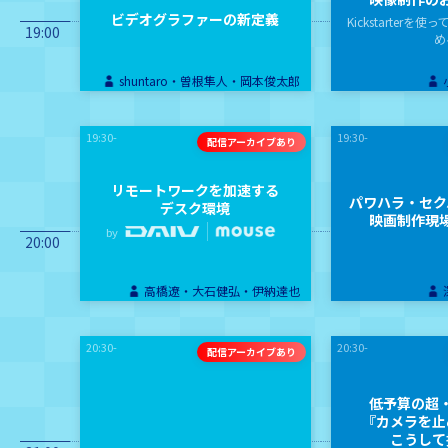
ビデオグラファーの新定義
Kickstarter
19:00
め
shuntaro・曽根隼人・岡本俊太郎
19:30-
19:30-
リモートワークを加速する
パワハラ・セク
デスク環境
映画制作現
by
20:00
高橋遼・大石健弘・伊納達也
20:30-
20:30-
低予算の超
『カメラを止
こうして