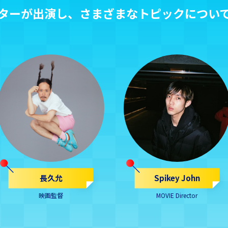
ターが出演し、さまざまなトピックについ
長久允
Spikey John
映画監督
MOVIE Director