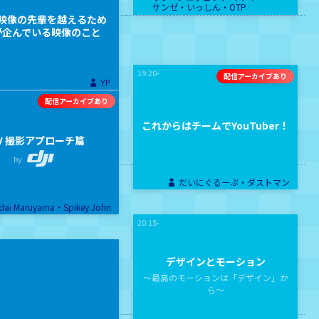
サンゼ・
いっしん・
OTP
映像の先輩を越えるため
が企んでいる映像のこと
19:20-
YP
これからはチームでYouTuber！
V 撮影アプローチ篇
by
だいにぐるーぷ・ダストマン
dai Maruyama・Spikey John
20:15-
デザインとモーション
〜最高のモーションは「デザイン」か
ら〜