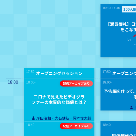
16:30-17:30
100人
【満員御礼】日
をこな
by
17:50-
17:50-
オープニングセッション
オープニン
18:00
18:00-
18:00-
予告編を作って
コロナで見えたビデオグラ
ファーの本質的な価値とは？
岸田浩和・大石健弘・岡本俊太郎
18:40-
18:40-
映像制作の