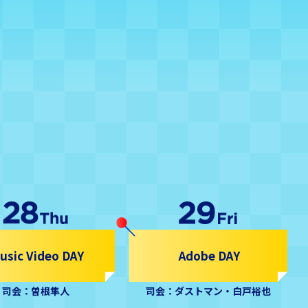
usic Video DAY
Adobe DAY
司会：曽根隼人
司会：ダストマン・白戸裕也