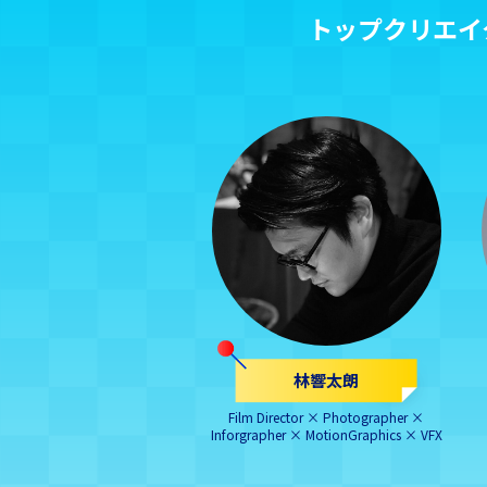
トップクリエイ
林響太朗
Film Director × Photographer ×
Inforgrapher × MotionGraphics × VFX