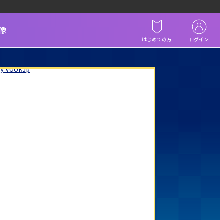
像
はじめての方
ログイン
by VookJp