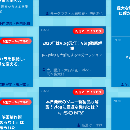
を使って世界からお金を集
偉大な
る
に僕
モーグラフ・大石結花・伊納達也
小西遊馬・岸田浩和
19:20-
19:30-
2020年はVlog元年！Vlog徹底解
説
国内Vlogを大解剖する50分セッション
M
ハラを根絶し、
場を変える。
大川優介・
大石結花・
Mick・
岡本俊太郎
深田晃司・曽根隼人
Yu
20:20-
20:30-
本日発表のソニー新製品も解
説！Vlogに最適な機材とは？
by
・映画制作術
めるな！』は
高澤けーすけ
撮られた