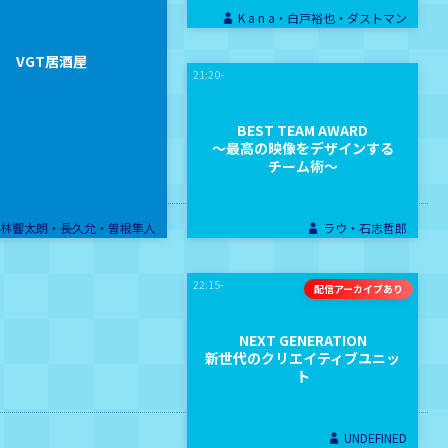
K a n a・白戸裕也・ダストマン
VGT居酒屋
21:20-
BEST TEAM AWARD
〜最高の映像をデザインする
チーム術〜
林響太朗・長久允・曽根隼人
ラウ・石志哲郎
22:15-
NEXT GENERATION
新世代のクリエイティブユニッ
ト
UNDEFINED