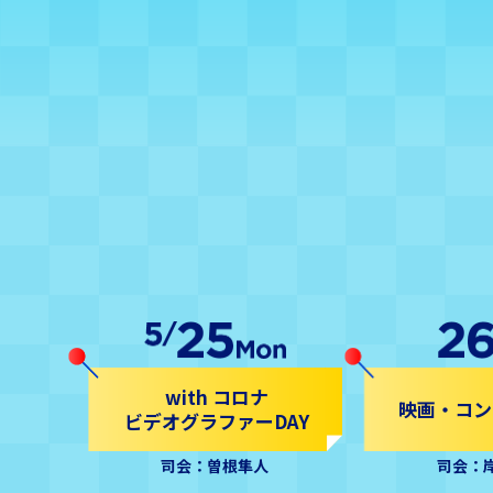
with コロナ
映画・コンテ
ビデオグラファーDAY
司会：曽根隼人
司会：