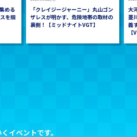
集める
「クレイジージャーニー」丸山ゴン
大
スを掴
ザレスが明かす、危険地帯の取材の
菱
裏側！【ミッドナイトVGT】
義
【V
ていくイベントです。