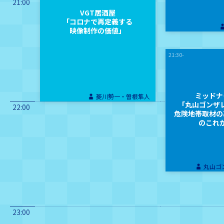
21:00
VGT居酒屋
「コロナで再定義する
映像制作の価値」
21:30-
ミッドナ
菱川勢一・曽根隼人
「丸山ゴンザ
22:00
危険地帯取材の
のこれ
丸山ゴ
23:00