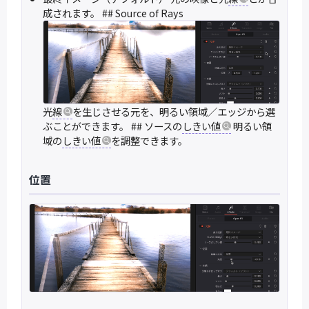
成されます。 ## Source of Rays
光
線
を生じさせる元を、明るい領域／エッジから選
ぶことができます。 ## ソースの
しきい値
明るい領
域の
しきい値
を調整できます。
位置