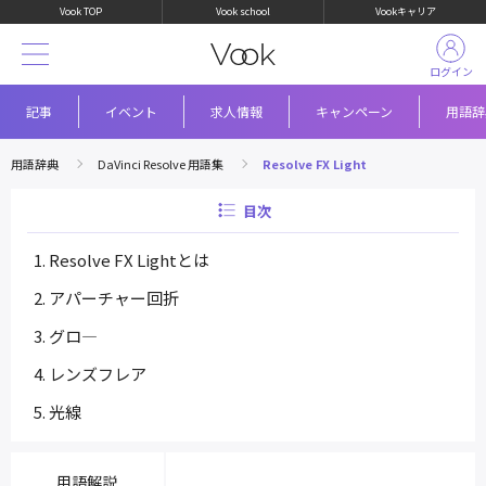
Vook TOP
Vook school
Vookキャリア
ログイン
記事
イベント
求人情報
キャンペーン
用語辞
用語辞典
DaVinci Resolve 用語集
Resolve FX Light
目次
Resolve FX Lightとは
アパーチャー回折
グロ―
レンズフレア
光線
用語解説