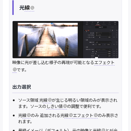
光
線
映像に光が差し込む様子の再現が可能となる
エフェクト
です。
出力選択
ソース領域 光
線
が生じる明るい領域のみが表示され
ます。ソースの
しきい値
の調整で便利です。
光
線
のみ 追加される光
線
エフェクト
のみ表示さ
れます。
最終イメージ（デフォルト） 元の映像と光
線
とが合