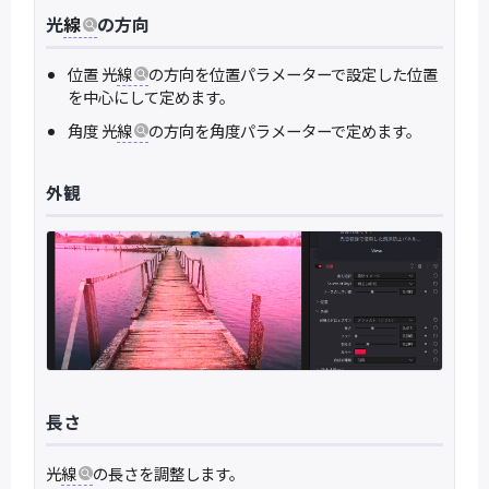
光
線
の方向
位置 光
線
の方向を位置パラメーターで設定した位置
を中心にして定めます。
角度 光
線
の方向を角度パラメーターで定めます。
外観
長さ
光
線
の長さを調整します。