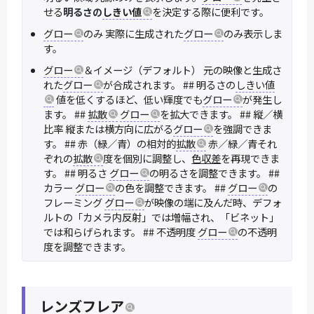
せる
明るさの
しきい値
を決定する際に便利です。
グロー
のみ 実際に生成された
グロー
のみ表示しま
す。
グロー
＆イメージ（デフォルト） 元の映像と生成さ
れた
グロー
が合成されます。 ## 明るさの
しきい値
値を低くするほど、低い輝度でも
グロー
が発生し
ます。 ##
拡散
グロー
を拡大できます。 ## 縦／横
比率 縦または横方向に広がる
グロー
を強調できま
す。 ## 赤（緑／青）の相対的
拡散
赤／緑／青それ
ぞれの
拡散
度を個別に調整し、
色収差
を再現できま
す。 ## 明るさ
グロー
の明るさを調整できます。 ##
カラー
グロー
の色を調整できます。 ##
グロー
の
フレーミング
グロー
が映像の端に及んだ時、デフォ
ルトの「カメラ内反射」では増幅され、「ビネット」
では和らげられます。 ## 不透明度
グロー
の不透明
度を調整できます。
レンズフレア