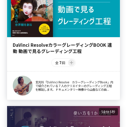
DaVinci ResolveカラーグレーディングBOOK 連
動 動画で見るグレーディング工程
7
全
回
玄光社「DaVinci Resolve カラーグレーディングBook」内
で紹介されている７人のクリエイターのグレーディング工程
を解説します。 ドキュメンタリー映像から山岳などの自...
58分5秒