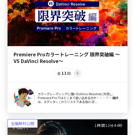
Premiere Proカラートレーニング 限界突破編 〜
VS DaVinci Resolve〜
11
全
回
カラーグレーディングに強いDaVinci Resolveに対抗し、
Premiere Proではどこまで追い込めるのか・・・？！ 講師
は、エディター / カラリストである佐川 正...
1時間12分44秒