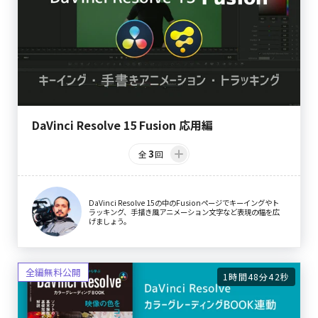
DaVinci Resolve 15 Fusion 応用編
3
全
回
DaVinci Resolve 15の中のFusionページでキーイングやト
ラッキング、手描き風アニメーション文字など表現の幅を広
げましょう。
1時間48分42秒