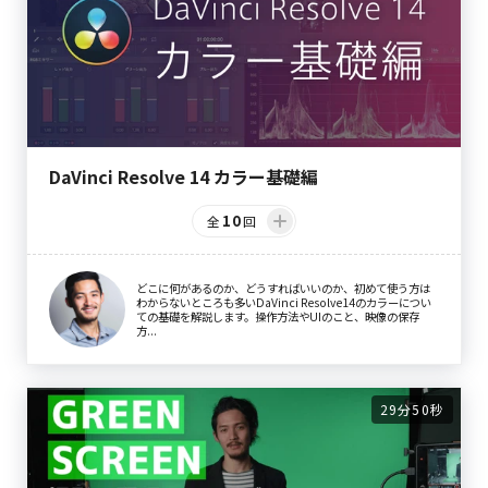
DaVinci Resolve 14 カラー基礎編
10
全
回
どこに何があるのか、どうすればいいのか、初めて使う方は
わからないところも多いDaVinci Resolve14のカラーについ
ての基礎を解説します。操作方法やUIのこと、映像の保存
方...
29分50秒