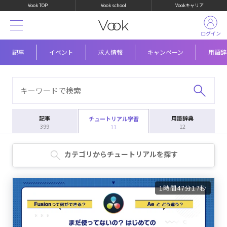
Vook TOP
Vook school
Vookキャリア
ログイン
記事
イベント
求人情報
キャンペーン
用語辞
記事
用語辞典
チュートリアル学習
399
12
11
カテゴリからチュートリアルを探す
1時間47分17秒