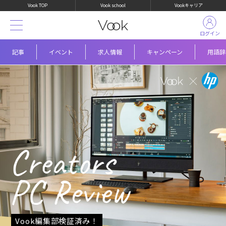
Vook TOP
Vook school
Vookキャリア
ログイン
記事
イベント
求人情報
キャンペーン
用語辞
Vook編集部検証済み！