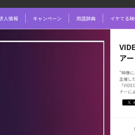
求人情報
キャンペーン
用語辞典
イケてる映
VID
アー
"映像に
主催し
「VID
ナーに