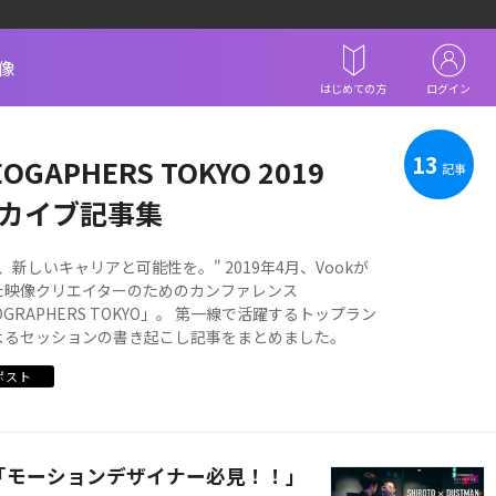
像
はじめての方
ログイン
13
EOGAPHERS TOKYO 2019
記事
カイブ記事集
、新しいキャリアと可能性を。" 2019年4月、Vookが
た映像クリエイターのためのカンファレンス
EOGRAPHERS TOKYO」。 第一線で活躍するトップラン
よるセッションの書き起こし記事をまとめました。
ポスト
「モーションデザイナー必見！！」