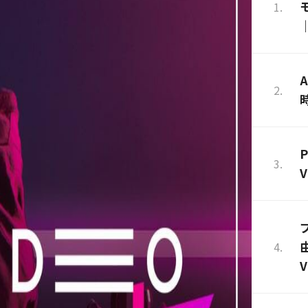
｜
P
V
V