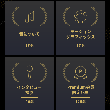
モーション
音について
グラフィックス
7名選
7名選
インタビュー
Premium会員
撮影
限定記事
4名選
10名選