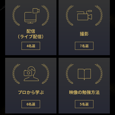
配信
撮影
（ライブ配信）
4名選
7名選
プロから学ぶ
映像の勉強方法
6名選
5名選