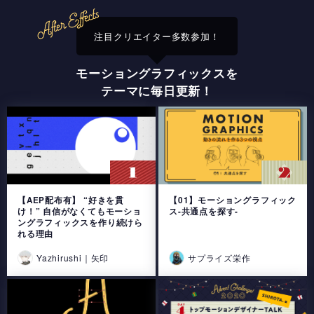
注目クリエイター多数参加！
モーショングラフィックスを
テーマに毎日更新！
【AEP配布有】 “好きを貫
【01】モーショングラフィック
け！” 自信がなくてもモーショ
ス-共通点を探す-
ングラフィックスを作り続けら
れる理由
Yazhirushi｜矢印
サプライズ栄作