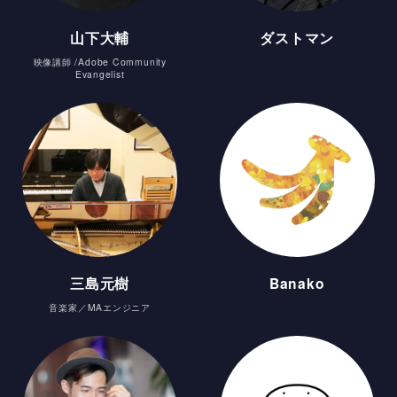
山下大輔
ダストマン
映像講師 /Adobe Community
Evangelist
三島元樹
Banako
音楽家／MAエンジニア