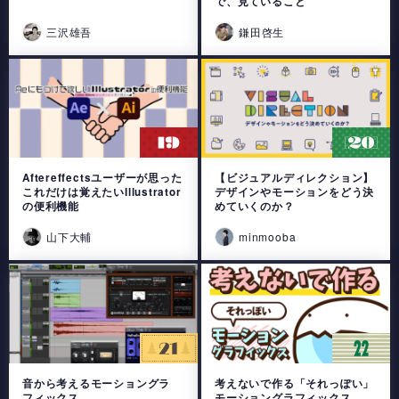
で、見ていること
三沢雄吾
鎌田啓生
Aftereffectsユーザーが思った
【ビジュアルディレクション】
これだけは覚えたいIllustrator
デザインやモーションをどう決
の便利機能
めていくのか？
山下大輔
minmooba
音から考えるモーショングラ
考えないで作る「それっぽい」
フィックス
モーショングラフィックス