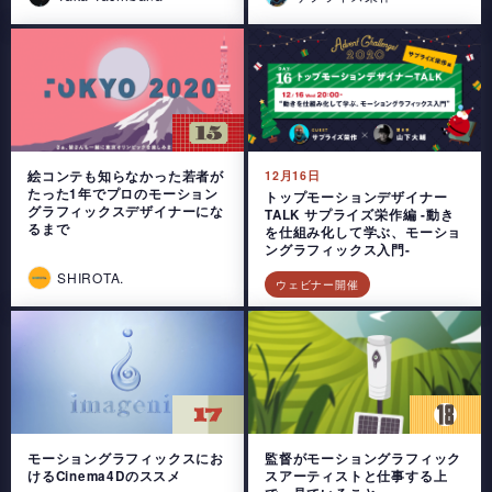
絵コンテも知らなかった若者が
12月16日
たった1年でプロのモーション
トップモーションデザイナー
グラフィックスデザイナーにな
TALK サプライズ栄作編 -動き
るまで
を仕組み化して学ぶ、モーショ
ングラフィックス入門-
SHIROTA.
ウェビナー開催
モーショングラフィックスにお
監督がモーショングラフィック
けるCinema4Dのススメ
スアーティストと仕事する上