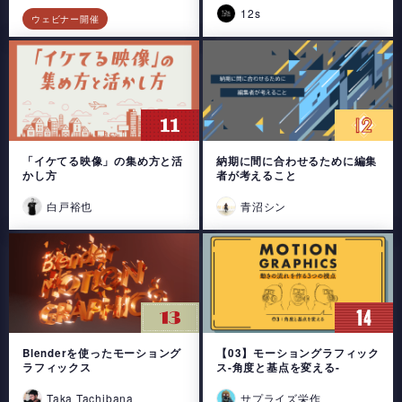
12s
ウェビナー開催
「イケてる映像」の集め方と活
納期に間に合わせるために編集
かし方
者が考えること
白戸裕也
青沼シン
Blenderを使ったモーショング
【03】モーショングラフィック
ラフィックス
ス-角度と基点を変える-
Taka Tachibana
サプライズ栄作