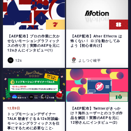
【AEP配布】プロの作業に欠か
【AEP配布】After Effects は
せないモーショングラフィック
怖くない！ ロゴを動かしてみ
スの作り方｜実際のAEPを元に
よう【初心者向け】
12sさんにインタビュー(1)
12s
よしつぐ峻平
12月9日
【AEP配布】Twitterがきっか
け？海外ユーザーとのコラボ作
トップモーションデザイナー
品を解説！実際のAEPを元に
TALK 朝倉すぐる＆12s対談編-
12秒さんにインタビュー(2)
モーショングラフィックスを仕
事にするために必要なこと-