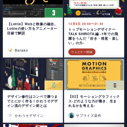
【Lottie】Webと映像の融合。
12月4日 20:00〜21:30
Lottieの使い方をアニメーター
トップモーションデザイナー
目線で解説
TALK SHIROTA.編 -1年での飛
躍をうんだ「好き・得意・楽し
い」の力-
Banako
ウェビナー開催
デザイン修行はコンペで勝つま
【02】モーショングラフィック
でとにかく作る！かわうそデザ
ス-どのような力が働き、生ま
イン流のデザイン術とは
れるかを考える-
かわうそデザイン
サプライズ栄作