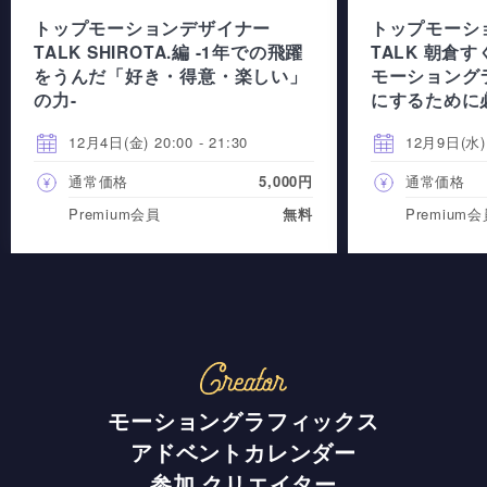
トップモーションデザイナー
トップモーシ
TALK SHIROTA.編 -1年での飛躍
TALK 朝倉す
をうんだ「好き・得意・楽しい」
モーショング
の力-
にするために
12月4日(金) 20:00 - 21:30
12月9日(水) 2
通常価格
5,000円
通常価格
Premium会員
無料
Premium
モーショングラフィックス
アドベントカレンダー
参加 クリエイター