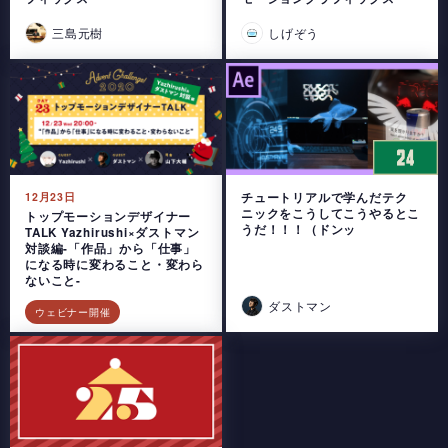
三島元樹
しげぞう
12月23日
チュートリアルで学んだテク
ニックをこうしてこうやるとこ
トップモーションデザイナー
うだ！！！（ドンッ
TALK Yazhirushi×ダストマン
対談編-「作品」から「仕事」
になる時に変わること・変わら
ないこと-
ダストマン
ウェビナー開催