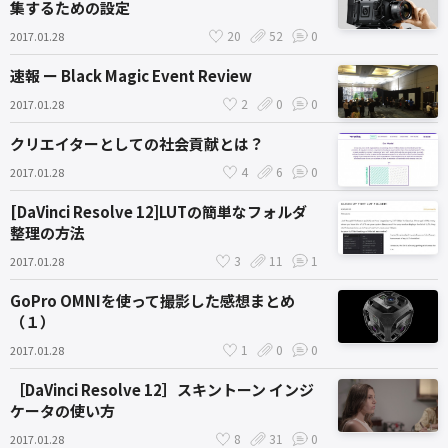
集するための設定
20
52
0
2017.01.28
速報 ー Black Magic Event Review
2
0
0
2017.01.28
クリエイターとしての社会貢献とは？
4
6
0
2017.01.28
[DaVinci Resolve 12]LUTの簡単なフォルダ
整理の方法
3
11
1
2017.01.28
GoPro OMNIを使って撮影した感想まとめ
（１）
1
0
0
2017.01.28
［DaVinci Resolve 12］スキントーン インジ
ケータの使い方
8
31
0
2017.01.28