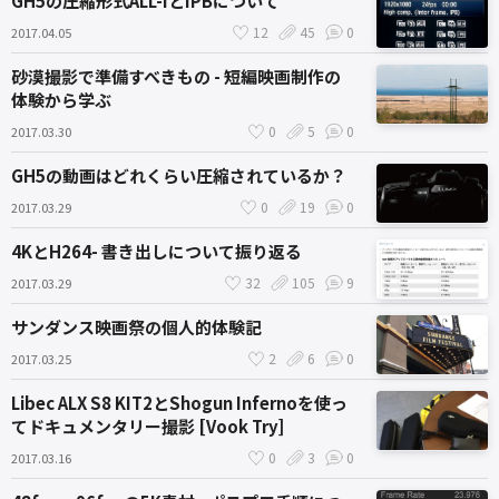
GH5の圧縮形式ALL-IとIPBについて
12
45
0
2017.04.05
砂漠撮影で準備すべきもの - 短編映画制作の
体験から学ぶ
0
5
0
2017.03.30
GH5の動画はどれくらい圧縮されているか？
0
19
0
2017.03.29
4KとH264- 書き出しについて振り返る
32
105
9
2017.03.29
サンダンス映画祭の個人的体験記
2
6
0
2017.03.25
Libec ALX S8 KIT2とShogun Infernoを使っ
てドキュメンタリー撮影 [Vook Try]
0
3
0
2017.03.16