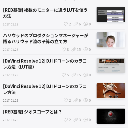
[RED基礎] 複数のモニターに違うLUTを使う
方法
2
6
0
2017.01.28
ハリウッドのプロダクションマネージャーが
語るハリウッド流の予算の立て方
8
15
0
2017.01.28
[DaVinci Resolve 12] DJIドローンのカラコ
レ方法（LUT編）
5
15
0
2017.01.28
[DaVinci Resolve 12] DJIドローンのカラコ
レ方法
2
6
0
2017.01.28
[RED基礎] ジオスコープとは？
2
3
0
2017.01.28