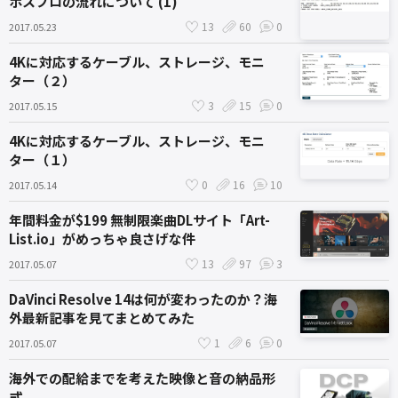
ポスプロの流れについて (1)
13
60
0
2017.05.23
4Kに対応するケーブル、ストレージ、モニ
ター（２）
3
15
0
2017.05.15
4Kに対応するケーブル、ストレージ、モニ
ター（１）
0
16
10
2017.05.14
年間料金が$199 無制限楽曲DLサイト「Art-
List.io」がめっちゃ良さげな件
13
97
3
2017.05.07
DaVinci Resolve 14は何が変わったのか？海
外最新記事を見てまとめてみた
1
6
0
2017.05.07
海外での配給までを考えた映像と音の納品形
式