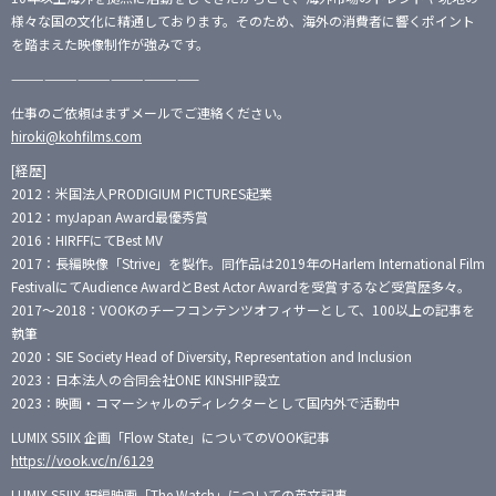
様々な国の文化に精通しております。そのため、海外の消費者に響くポイント
を踏まえた映像制作が強みです。
—————————————————
仕事のご依頼はまずメールでご連絡ください。
hiroki@kohfilms.com
[経歴]
2012：米国法人PRODIGIUM PICTURES起業
2012：myJapan Award最優秀賞
2016：HIRFFにてBest MV
2017：長編映像「Strive」を製作。同作品は2019年のHarlem International Film
FestivalにてAudience AwardとBest Actor Awardを受賞するなど受賞歴多々。
2017〜2018：VOOKのチーフコンテンツオフィサーとして、100以上の記事を
執筆
2020：SIE Society Head of Diversity, Representation and Inclusion
2023：日本法人の合同会社ONE KINSHIP設立
2023：映画・コマーシャルのディレクターとして国内外で活動中
LUMIX S5IIX 企画「Flow State」についてのVOOK記事
https://vook.vc/n/6129
LUMIX S5IIX 短編映画「The Watch」についての英文記事