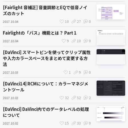
[Fairlight 音補正] 音量調節とEQで低音ノイ
ズのカット
10
27
0
2017.10.04
Fairlightの「バス」機能とは？ Part 1
9
10
0
2017.10.04
[DaVinci] スマートビンを使ってクリップ属性
や入力カラースペースをまとめて変更する方
法
1
9
0
2017.10.03
[DaVinci14] RCMについて：カラーマネジメ
ントツール
32
52
2
2017.10.03
[DaVinci] DaVinci内でのデータレベルの処理
について
15
33
0
2017.10.02