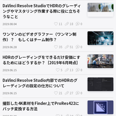
DaVinci Resolve StudioでHDRのグレーディ
ングやマスタリング作業する際に役に立ちそ
うなこと
11
18
0
2019.08.04
ワンマンのビデオグラファー（ワンマン制
作）？ もしくはチーム制作？
35
51
0
2019.06.28
HDRのグレーディングをできるだけ安価にす
るためにはどうするか？［2019年6月時点］
5
13
0
2019.06.15
DaVinci Resolve Studio内部でのHDRのグ
レーディングの設定の仕方について
21
27
0
2019.06.15
撮影した4K素材をFinder上でProRes422に
バッチ変換する方法
7
24
0
2018.03.29