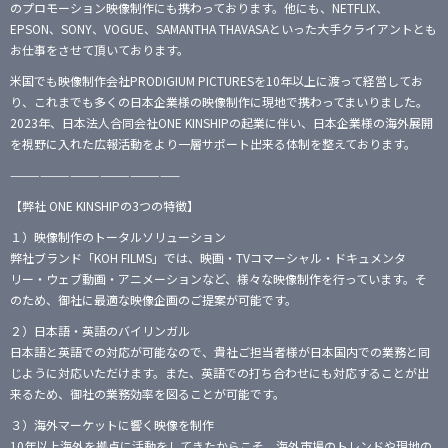
のプロモーション映像制作にも携わっております。他にも、NETFLIX、
EPSON、SONY、VOGUE、SAMANTHA THAVASAといった大手クライアントとも
お仕事をさせて頂いております。
米国でも映像制作会社PRODIGIUM PICTURESを10年以上に渡って経営してお
り、これまでも多くの日本企業様の映像制作に現地で携わってまいりました。
2023年、日本法人合同会社ONE KINSHIPの起業に伴い、日本企業様の海外展開
を視野に入れた広報活動をより一層サポート出来る体制を整えております。
—————————————————
【弊社 ONE KINSHIPの3つの特徴】
１）映像制作のトータルソリューション
弊社ブランド「KOH FILMS」では、映画・TVコマーシャル・ドキュメンタ
リー・ウェブ動画・アニメーションなど、様々な映像制作を行っています。そ
のため、御社に最適な映像企画のご提案が可能です。
２）日本語・英語のバイリンガル
日本語と英語での対応が可能なので、貴社ご担当者様が日本国内での業務と同
じように対応いただけます。また、英語での打ち合わせにも対応することが出
来るため、御社の業務効率を図ることが可能です。
３）海外マーケットに響く映像を制作
10年以上海外を拠点に活動をしてきたからこそ、海外市場のトレンドや現地の