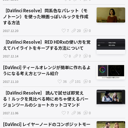
［DaVinci Resolve］同系色なパレット（モ
ノトーン）を使った映画っぽいルックを作成
する方法
7
20
0
2017.12.20
［DaVinci Resolve］RED HDRxの使い方を覚
えてハイライトをキープする方法について
0
7
0
2017.12.14
[DaVinci] ティールオレンジが簡単に作れるよ
うになる考え方とツール紹介
36
101
0
2017.11.10
［DaVinci Resolve］ 読んで試せば即覚え
る！ルックを見比べる時にめちゃ使えるバー
ジョンツールのショートカットコマンド
7
36
0
2017.11.06
[DaVinci] レイヤーノードのコンポジットモー