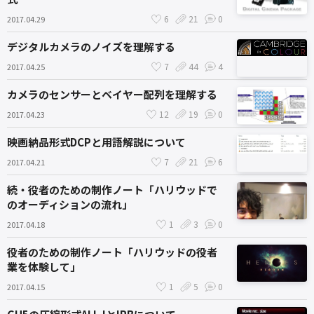
6
21
0
2017.04.29
デジタルカメラのノイズを理解する
7
44
4
2017.04.25
カメラのセンサーとベイヤー配列を理解する
12
19
0
2017.04.23
映画納品形式DCPと用語解説について
7
21
6
2017.04.21
続・役者のための制作ノート「ハリウッドで
のオーディションの流れ」
1
3
0
2017.04.18
役者のための制作ノート「ハリウッドの役者
業を体験して」
1
5
0
2017.04.15