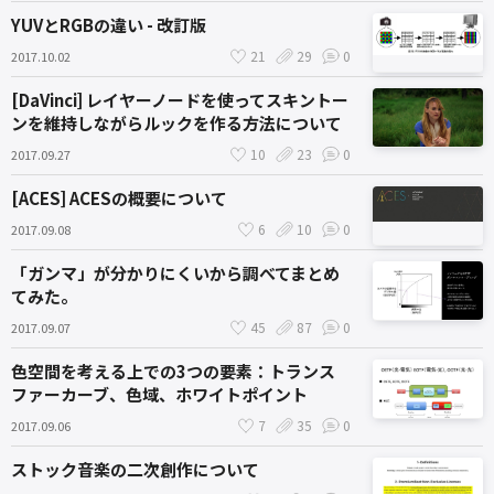
YUVとRGBの違い - 改訂版
21
29
0
2017.10.02
[DaVinci] レイヤーノードを使ってスキントー
ンを維持しながらルックを作る方法について
10
23
0
2017.09.27
[ACES] ACESの概要について
6
10
0
2017.09.08
「ガンマ」が分かりにくいから調べてまとめ
てみた。
45
87
0
2017.09.07
色空間を考える上での3つの要素：トランス
ファーカーブ、色域、ホワイトポイント
7
35
0
2017.09.06
ストック音楽の二次創作について