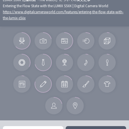
Entering the Flow State with the LUMIX S5IIX | Digital Camera World
https://www.digitalcameraworld.com/features/entering-the-flow-state-with-
the-lumix-s5iix