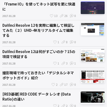
「Frame IO」を使ってネット試写を更に快適
に
13
26
0
2017.01.28
DaVinci Resolve 12を実際に編集して検証し
てみた（２）UHD-4Kをリアルタイムで編集
する
1
8
0
2017.01.28
DaVinci Resolve 12は何がすごいのか？15の
項目で検証する
1
3
1
2017.01.28
撮影現場で持っておきたい「デジタルシネマ
ポケットガイド」紹介
2
17
0
2017.01.28
[RED基礎] RED CODE データ レシオ (Data
Ratio)の違い
2
2
0
2017.01.28