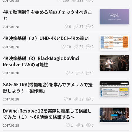
160
338
0
2017.01.28
4Kで動画制作を始める前のチェックすべきこ
と
6
37
0
2017.01.28
4K映像基礎（２）UHD-4KとDCI-4Kの違い
10
29
0
2017.01.28
4K映像基礎（3）BlackMagic DaVinci
Resolve 12.5の可能性
2
6
0
2017.01.28
SAG-AFTRA(労働組合)を学んでアメリカで撮
影しよう！「製作編」
0
12
0
2017.01.28
DaVinci Resolve 12を実際に編集して検証し
てみた（１）〜6K映像を検証する〜
1
3
0
2017.01.28