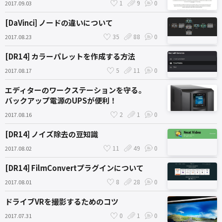
1
9
0
2017.09.03
[DaVinci] ノードの違いについて
35
88
0
2017.08.23
[DR14] カラーパレットを作成する方法
5
11
0
2017.08.17
エディターのワークステーションを守る。
バックアップ電源のUPSが便利！
2
1
0
2017.08.16
[DR14] ノイズ除去の豆知識
11
49
0
2017.08.02
[DR14] FilmConvertプラグインについて
8
28
0
2017.08.01
ドライブVRを撮影するためのコツ
0
1
0
2017.07.31