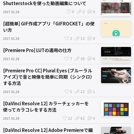
Shutterstockを使った動画編集について
0
2
0
2017.01.28
[超簡単] GIF作成アプリ「GIFROCKET」の使
い方
2
13
0
2017.01.28
[Premiere Pro] LUTの適用の仕方
7
38
0
2017.01.28
[Premiere Pro CC] Plural Eyes (プルーラル
アイズ)で音と映像を簡単に同期（シンクロ）
する方法
5
22
1
2017.01.28
[DaVinci Resolve 12] カラーチェッカーを
使ってカラコレをする方法
22
62
0
2017.01.28
[DaVinci Resolve 12] Adobe Premiereで編