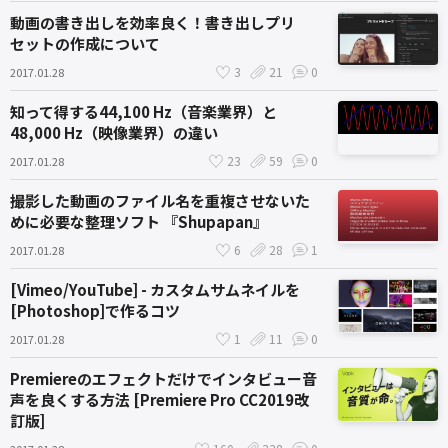
動画の書き出しを効率良く！書き出しプリ
セットの作成について
3
21
0
2017.01.28
知って得する44,100 Hz（音楽業界）と
48,000 Hz（映像業界）の違い
23
59
0
2017.01.28
撮影した動画のファイル名を重複させないた
めに必要な整理ソフト 『Shupapan』
6
28
1
2017.01.28
[Vimeo/YouTube] - カスタムサムネイルを
[Photoshop]で作るコツ
1
11
0
2017.01.28
Premiereのエフェクトだけでインタビュー音
声を良くする方法 [Premiere Pro CC2019改
訂版]