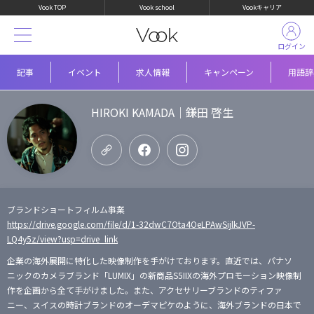
Vook TOP
Vook school
Vookキャリア
ログイン
記事
イベント
求人情報
キャンペーン
用語辞
HIROKI KAMADA｜鎌田 啓生
ブランドショートフィルム事業
https://drive.google.com/file/d/1-32dwC7Ota4OeLPAwSijlkJVP-
LQ4y5z/view?usp=drive_link
企業の海外展開に特化した映像制作を手がけております。直近では、パナソ
ニックのカメラブランド「LUMIX」の新商品S5IIXの海外プロモーション映像制
作を企画から全て手がけました。また、アクセサリーブランドのティファ
ニー、スイスの時計ブランドのオーデマピケのように、海外ブランドの日本で