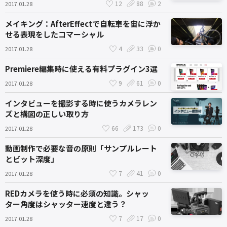
12
88
2
2017.01.28
メイキング：AfterEffectで自転車を宙に浮か
せる表現をしたコマーシャル
4
33
0
2017.01.28
Premiere編集時に使える有料プラグイン3選
9
61
0
2017.01.28
インタビューを撮影する時に使うカメラレン
ズと構図の正しい取り方
66
173
0
2017.01.28
動画制作で必要な音の原則「サンプルレート
とビット深度」
7
41
0
2017.01.28
REDカメラを使う時に必須の知識。シャッ
ター角度はシャッター速度と違う？
7
17
0
2017.01.28