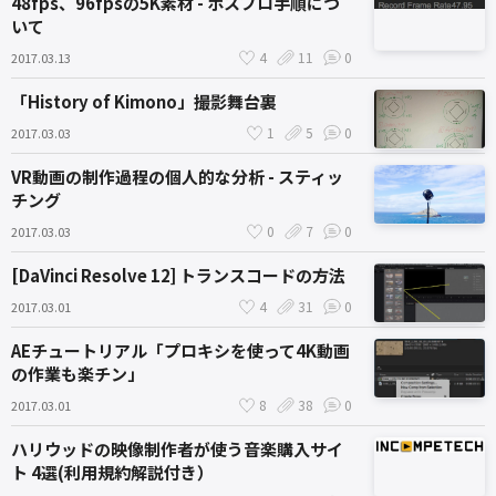
48fps、96fpsの5K素材 - ポスプロ手順につ
いて
4
11
0
2017.03.13
「History of Kimono」撮影舞台裏
1
5
0
2017.03.03
VR動画の制作過程の個人的な分析 - スティッ
チング
0
7
0
2017.03.03
[DaVinci Resolve 12] トランスコードの方法
4
31
0
2017.03.01
AEチュートリアル「プロキシを使って4K動画
の作業も楽チン」
8
38
0
2017.03.01
ハリウッドの映像制作者が使う音楽購入サイ
ト 4選(利用規約解説付き）