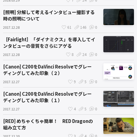
[照明] 分解して考えるインタビュー撮影する
時の照明について
61
146
0
2017.12.28
［Fairlight］「ダイナミクス」を導入してイ
ンタビューの音質をさらにアゲる
8
24
0
2017.12.28
[Canon] C200をDaVinci Resolveでグレー
ディングしてみた印象（２）
9
5
0
2017.12.27
[Canon] C200をDaVinci Resolveでグレー
ディングしてみた印象（１）
4
5
0
2017.12.27
[RED] めちゃくちゃ簡単！ RED Dragonの
組み立て方
3
4
0
2017.12.20