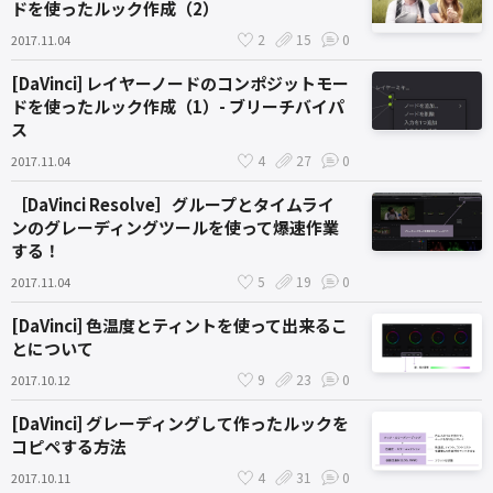
ドを使ったルック作成（2）
2
15
0
2017.11.04
[DaVinci] レイヤーノードのコンポジットモー
ドを使ったルック作成（1）- ブリーチバイパ
ス
4
27
0
2017.11.04
［DaVinci Resolve］グループとタイムライ
ンのグレーディングツールを使って爆速作業
する！
5
19
0
2017.11.04
[DaVinci] 色温度とティントを使って出来るこ
とについて
9
23
0
2017.10.12
[DaVinci] グレーディングして作ったルックを
コピペする方法
4
31
0
2017.10.11