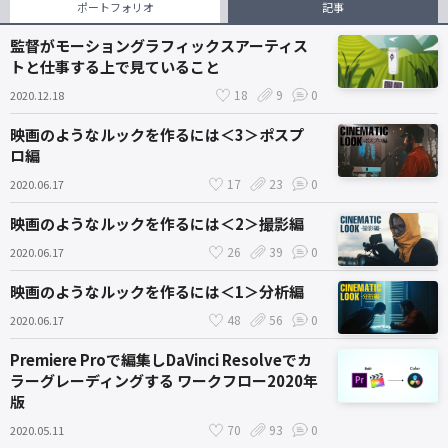
ポートフォリオ
記事
監督がモーショングラフィックスアーティス
トと仕事する上で見ていること
18
9
0
2020.12.18
映画のようなルックを作るには＜3＞ポスプ
ロ編
17
23
0
2020.06.17
映画のようなルックを作るには＜2＞撮影編
26
39
0
2020.06.17
映画のようなルックを作るには＜1＞分析編
48
56
0
2020.06.17
Premiere Proで編集しDaVinci Resolveでカ
ラーグレーディングする ワークフロー2020年
版
70
93
0
2020.05.11